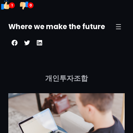
1
0
콘
텐
Where we make the future
츠
Facebook
Twitter
LinkedIn
로
바
로
가
개인투자조합
기