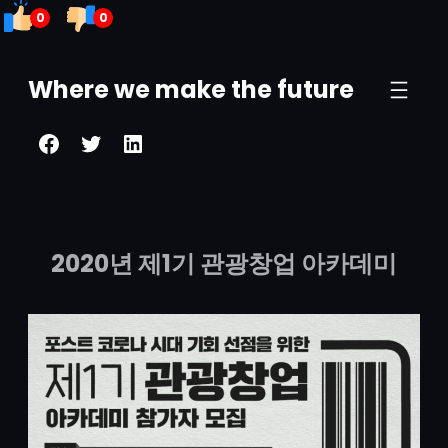
0
0
콘
텐
Where we make the future
츠
Facebook
Twitter
LinkedIn
로
바
로
가
2020년 제1기 관광창업 아카데미
기